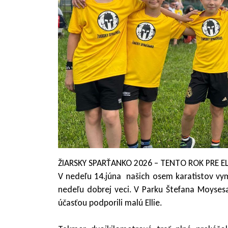
ŽIARSKY SPARŤANKO 2026 – TENTO ROK PRE EL
V nedeľu 14.júna našich osem karatistov vym
nedeľu dobrej veci. V Parku Štefana Moysesa
účasťou podporili malú Ellie.