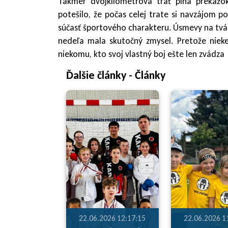
Takmer dvojkilometrová trať plná prekážok 
potešilo, že počas celej trate si navzájom pom
súčasť športového charakteru. Úsmevy na tvár
nedeľa mala skutočný zmysel. Pretože nieke
niekomu, kto svoj vlastný boj ešte len zvádza
Ďalšie články - Články
22.06.2026 12:17:15
22.06.2026 1