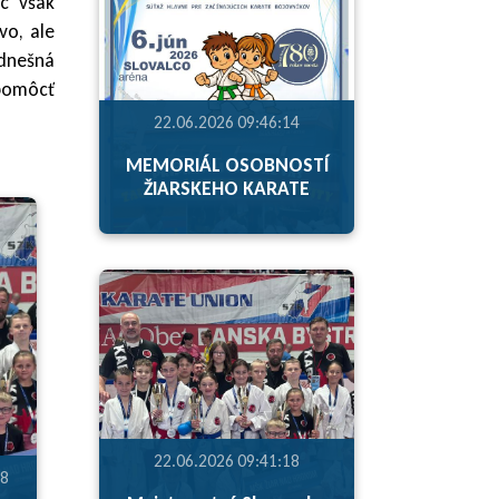
ac však
vo, ale
 dnešná
 pomôcť
22.06.2026 09:46:14
MEMORIÁL OSOBNOSTÍ
ŽIARSKEHO KARATE
22.06.2026 09:41:18
18