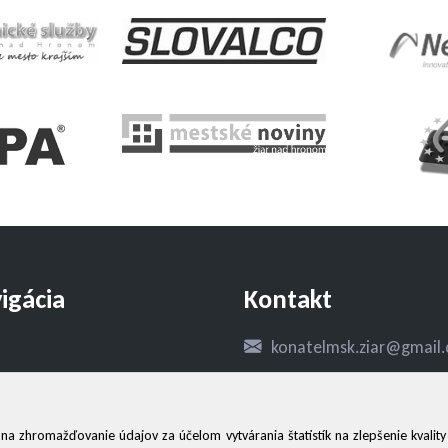
igácia
Kontakt
konatelmsk.ziar@gmail
nky
+421908949527
be
 zhromažďovanie údajov za účelom vytvárania štatistík na zlepšenie kvality