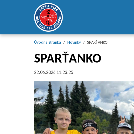
Preskočiť na obsah
Preskočiť na hlavné menu
Úvodná stránka
Novinky
SPARŤANKO
SPARŤANKO
22.06.2026 11:23:25