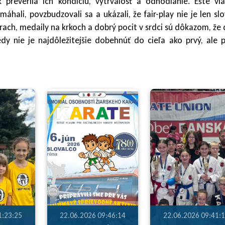
preverila ich kondíciu, vytrvalosť a odhodlanie. Ešte vi
áhali, povzbudzovali sa a ukázali, že fair-play nie je len slo
ach, medaily na krkoch a dobrý pocit v srdci sú dôkazom, že
dy nie je najdôležitejšie dobehnúť do cieľa ako prvý, ale
1:23:25
22.06.2026 09:46:14
22.06.2026 09:41: