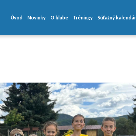
Úvod
Novinky
O klube
Tréningy
Súťažný kalendár