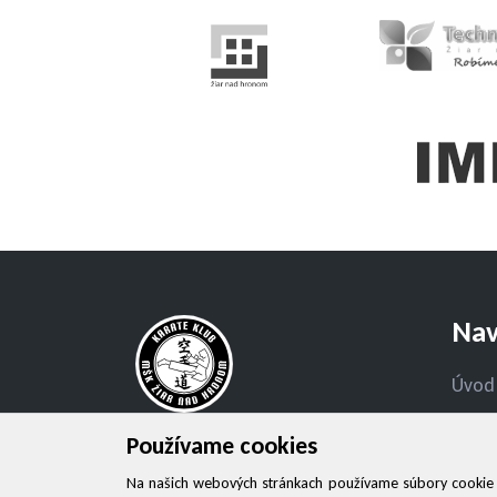
Nav
Úvod
Novi
Používame cookies
Mestský športový klub Žiar nad
O klu
Hronom, spol. s r.o.
Na našich webových stránkach používame súbory cookie na