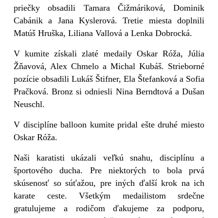
priečky obsadili Tamara Čižmáriková, Dominik
Cabánik a Jana Kyslerová. Tretie miesta doplnili
Matúš Hruška, Liliana Vallová a Lenka Dobrocká.
V kumite získali zlaté medaily Oskar Róža, Júlia
Žňavová, Alex Chmelo a Michal Kubáš. Strieborné
pozície obsadili Lukáš Štifner, Ela Štefanková a Sofia
Pračková. Bronz si odniesli Nina Berndtová a Dušan
Neuschl.
V disciplíne balloon kumite pridal ešte druhé miesto
Oskar Róža.
Naši karatisti ukázali veľkú snahu, disciplínu a
športového ducha. Pre niektorých to bola prvá
skúsenosť so súťažou, pre iných ďalší krok na ich
karate ceste. Všetkým medailistom srdečne
gratulujeme a rodičom ďakujeme za podporu,