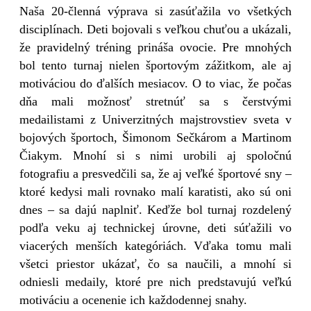
Naša 20-členná výprava si zasúťažila vo všetkých
disciplínach. Deti bojovali s veľkou chuťou a ukázali,
že pravidelný tréning prináša ovocie. Pre mnohých
bol tento turnaj nielen športovým zážitkom, ale aj
motiváciou do ďalších mesiacov. O to viac, že počas
dňa mali možnosť stretnúť sa s čerstvými
medailistami z Univerzitných majstrovstiev sveta v
bojových športoch, Šimonom Sečkárom a Martinom
Čiakym. Mnohí si s nimi urobili aj spoločnú
fotografiu a presvedčili sa, že aj veľké športové sny –
ktoré kedysi mali rovnako malí karatisti, ako sú oni
dnes – sa dajú naplniť.
Keďže bol turnaj rozdelený
podľa veku aj technickej úrovne, deti súťažili vo
viacerých menších kategóriách. Vďaka tomu mali
všetci priestor ukázať, čo sa naučili, a mnohí si
odniesli medaily, ktoré pre nich predstavujú veľkú
motiváciu a ocenenie ich každodennej snahy.