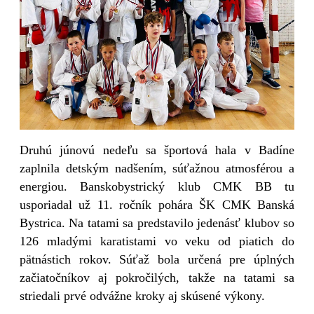
Druhú júnovú nedeľu sa športová hala v Badíne
zaplnila detským nadšením, súťažnou atmosférou a
energiou. Banskobystrický klub CMK BB tu
usporiadal už 11. ročník pohára ŠK CMK Banská
Bystrica. Na tatami sa predstavilo jedenásť klubov so
126 mladými karatistami vo veku od piatich do
pätnástich rokov. Súťaž bola určená pre úplných
začiatočníkov aj pokročilých, takže na tatami sa
striedali prvé odvážne kroky aj skúsené výkony.