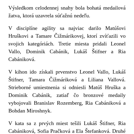
Výsledkom celodennej snahy bola bohatá medailová
žatva, ktorá uzavrela súťažnú nedeľu.
V disciplíne agility sa najviac darilo Matúšovi
Hruškovi a Tamare Čižmárikovej, ktorí zvíťazili vo
svojich kategóriách. Tretie miesta pridali Leonel
Vallo, Dominik Cabánik, Lukáš Štifner a Ria
Cabániková.
V kihon ido získali prvenstvo Leonel Vallo, Lukáš
Štifner, Tamara Čižmáriková a Liliana Vallová.
Strieborné umiestnenia si odniesli Matúš Hruška a
Dominik Cabánik, zatiaľ čo bronzové medaily
vybojovali Branislav Rozemberg, Ria Cabániková a
Bohdan Miroshnyk.
V kata sa z prvých miest tešili Lukáš Štifner, Ria
Cabániková, Sofia Pračková a Ela Štefanková. Druhé