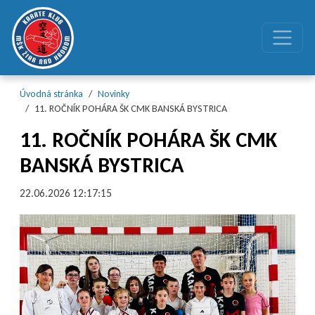
Preskočiť na obsah
Preskočiť na hlavné menu
Úvodná stránka
Novinky
11. ROČNÍK POHÁRA ŠK CMK BANSKÁ BYSTRICA
11. ROČNÍK POHÁRA ŠK CMK
BANSKÁ BYSTRICA
22.06.2026 12:17:15