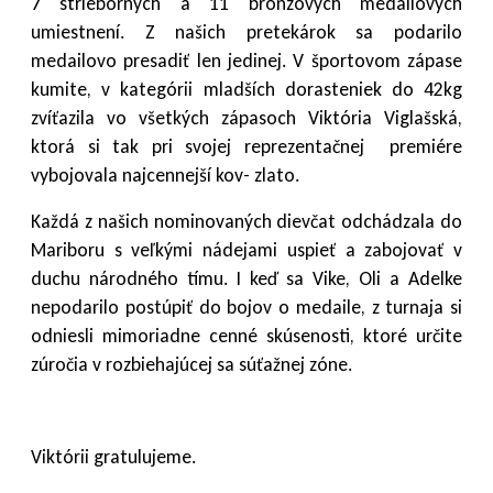
7 strieborných a 11 bronzových medailových
umiestnení. Z našich pretekárok sa podarilo
medailovo presadiť len jedinej. V športovom zápase
kumite, v kategórii mladších dorasteniek do 42kg
zvíťazila vo všetkých zápasoch Viktória Viglašská,
ktorá si tak pri svojej reprezentačnej
premiére
vybojovala najcennejší kov- zlato.
Každá z našich nominovaných dievčat odchádzala do
Mariboru s veľkými nádejami uspieť a zabojovať v
duchu národného tímu. I keď sa Vike, Oli a Adelke
nepodarilo postúpiť do bojov o medaile, z turnaja si
odniesli mimoriadne cenné skúsenosti, ktoré určite
zúročia v rozbiehajúcej sa súťažnej zóne.
Viktórii gratulujeme.