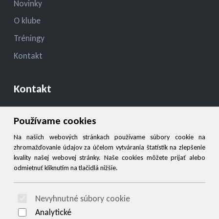
Novinky
O klube
Tréningy
Kontakt
Kontakt
konatelmsk.ziar@gmail.com
Používame cookies
+421908949527
Na našich webových stránkach používame súbory cookie na
zhromažďovanie údajov za účelom vytvárania štatistík na zlepšenie
kvality našej webovej stránky. Naše cookies môžete prijať alebo
Social
odmietnuť kliknutím na tlačidlá nižšie.
Facebook
Nevyhnutné súbory cookie
© 2026 Arrabella s.r.o., mayabella s.r.o., Všetky práva vyhradené.
Analytické