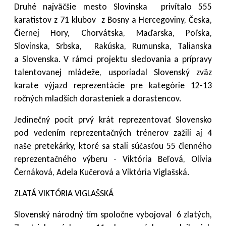
Druhé najväčšie mesto Slovinska
privítalo 555
karatistov z 71 klubov
z Bosny a Hercegoviny, Česka,
Čiernej Hory, Chorvátska, Maďarska, Poľska,
Slovinska, Srbska,
Rakúska, Rumunska, Talianska
a Slovenska. V rámci projektu sledovania a prípravy
talentovanej mládeže, usporiadal Slovenský zväz
karate výjazd reprezentácie pre kategórie 12-13
ročných mladších dorasteniek a dorastencov.
Jedinečný pocit prvý krát reprezentovať Slovensko
pod vedením reprezentačných trénerov zažili aj 4
naše pretekárky, ktoré sa stali súčasťou 55 členného
reprezentačného výberu - Viktória Beľová, Olívia
Černáková, Adela Kučerová a Viktória Viglašská.
ZLATÁ VIKTÓRIA VIGLAŠSKÁ
Slovenský národný tím spoločne vybojoval
6 zlatých,