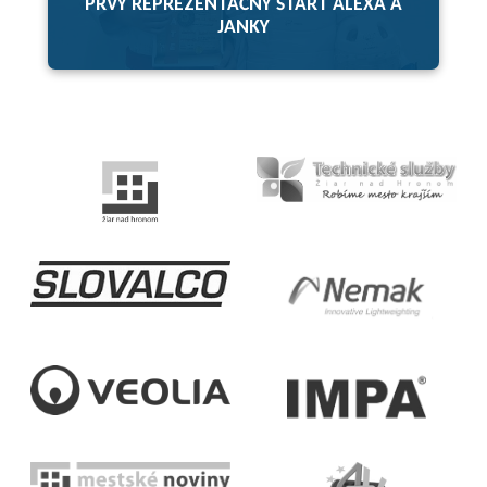
PRVÝ REPREZENTAČNÝ ŠTART ALEXA A
JANKY